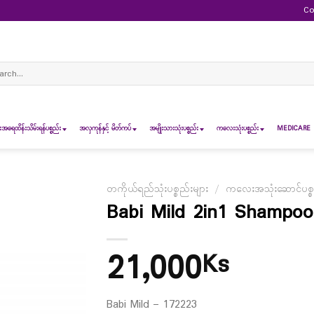
Co
ch
ရေထိန်းသိမ်းရန်ပစ္စည်း
အလှကုန်နှင့် မိတ်ကပ်
အမျိုးသားသုံးပစ္စည်း
ကလေးသုံးပစ္စည်း
MEDICARE 
တကိုယ်ရည်သုံးပစ္စည်းများ
/
ကလေးအသုံးဆောင်ပစ္စ
Babi Mild 2in1 Shampoo
21,000
Ks
Babi Mild – 172223