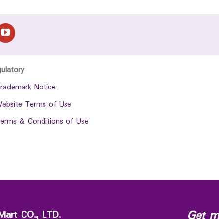
gulatory
rademark Notice
ebsite Terms of Use
erms & Conditions of Use
Get m
Mart CO., LTD.