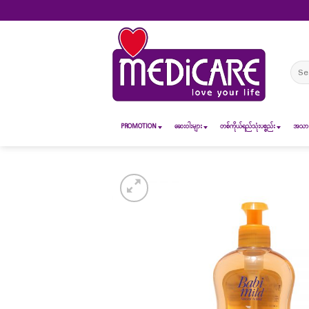
Skip
to
content
Sear
for:
PROMOTION
ဆေး၀ါးများ
တစ်ကိုယ်ရည်သုံးပစ္စည်း
အသားအ