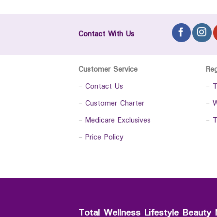
Contact With Us
Customer Service
Re
-
Contact Us
-
T
-
Customer Charter
-
W
-
Medicare Exclusives
-
T
-
Price Policy
Total Wellness Lifestyle Beauty 