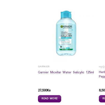
GARNIER
ချွေးန
 Liquid 250ml – သန့်
Her
Garnier Micellar Water Salicylic 125ml
ိုးသတ် ဆေး
Pep
27,500
Ks
8,50
READ MORE
R