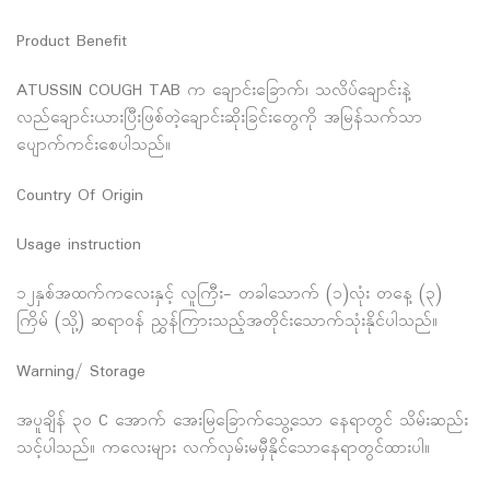
Product Benefit
ATUSSIN COUGH TAB က ချောင်းခြောက်၊ သလိပ်ချောင်းနဲ့
လည်ချောင်းယားပြီးဖြစ်တဲ့ချောင်းဆိုးခြင်းတွေကို အမြန်သက်သာ
ပျောက်ကင်းစေပါသည်။
Country Of Origin
Usage instruction
၁၂နှစ်အထက်ကလေးနှင့် လူကြီး- တခါသောက် (၁)လုံး တနေ့ (၃)
ကြိမ် (သို့) ဆရာ၀န် ညွှန်ကြားသည့်အတိုင်းသောက်သုံးနိုင်ပါသည်။
Warning/ Storage
အပူချိန် ၃၀ C အောက် အေးမြခြောက်သွေ့သော နေရာတွင် သိမ်းဆည်း
သင့်ပါသည်။ ကလေးများ လက်လှမ်းမမှီနိုင်သောနေရာတွင်ထားပါ။