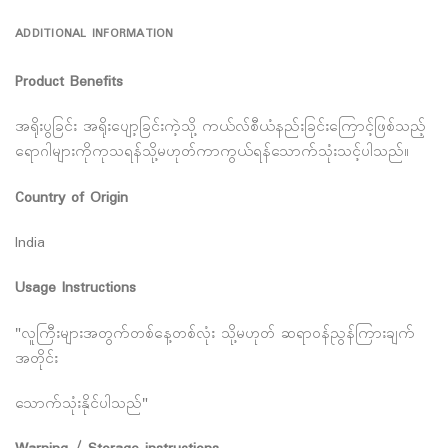
ADDITIONAL INFORMATION
Product Benefits
အရိုးပွခြင်း အရိုးပျော့ခြင်းကဲ့သို့ ကယ်လ်စီယံနည်းခြင်းကြောင့်ဖြစ်သည့်
ရောဂါများကိုကုသရန်သို့မဟုတ်ကာကွယ်ရန်သောက်သုံးသင့်ပါသည်။
Country of Origin
India
Usage Instructions
"လူကြီးများအတွက်တစ်နေ့တစ်လုံး သို့မဟုတ် ဆရာဝန်ညွန်ကြားချက်
အတိုင်း
သောက်သုံးနိုင်ပါသည်"