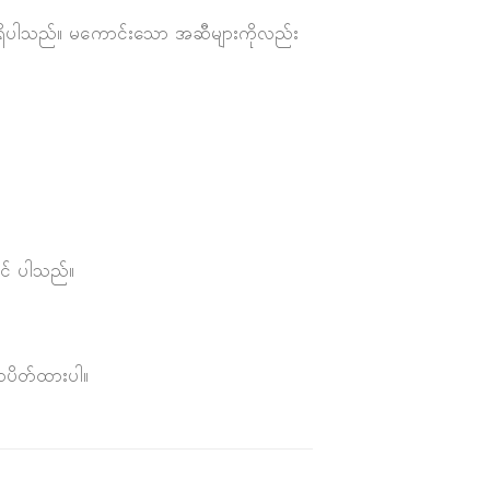
်ရှိပါသည်။ မကောင်းသော အဆီများကိုလည်း
ုင် ပါသည်။
ွာပိတ်ထားပါ။