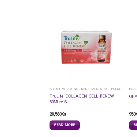
CHILDREN VITAMINS, MINERALS & SUPPLEMENTS
ADULT VITAMINS, MINERALS & SUPPLEMENTS
HEA
uid ( Vitamins +
TruLife COLLAGEN CELL RENEW
ORA
excellent orange
50MLrn`S
20,580
Ks
950
READ MORE
R