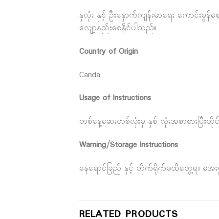
နှလုံး နှင့် ဦးနှောက်ကျန်းမာရေး ကောင်
လျော့နည်းစေနိုင်ပါသည်။
Country of Origin
Canda
Usage of Instructions
တစ်နေ့ဆေးတစ်လုံးမှ နှစ် လုံးအစာစားပြီးတို
Warning/Storage Instructions
နေရောင်ခြည် နှင့် တိုက်ရိုက်မထိတွေ့ရ။ အ
RELATED PRODUCTS