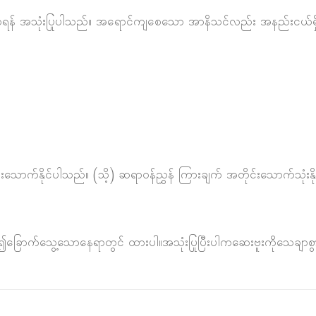
းမွန်စေရန် အသုံးပြုပါသည်။ အရောင်ကျစေသော အာနိသင်လည်း အနည်းငယ
င်းသောက်နိုင်ပါသည်။ (သိ့) ဆရာဝန်ညွှန် ကြားချက် အတိုင်းသောက်သုံးနိ
ေး၍ခြောက်သွေ့သောနေရာတွင် ထားပါ။အသုံးပြုပြီးပါကဆေးဗူးကိုသေချာစ