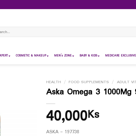
ch
XPERT
COSMETIC & MAKEUP
MEN’s ZONE
BABY & KIDS
MEDICARE EXCLUSIVE
HEALTH
/
FOOD SUPPLEMENTS
/
ADULT VI
Aska Omega 3 1000Mg 
40,000
Ks
ASKA – 197738