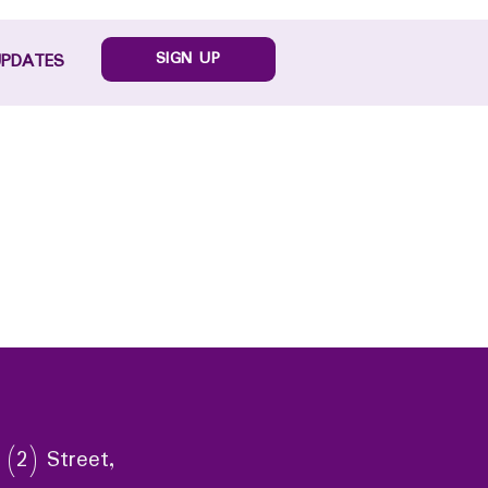
SIGN UP
UPDATES
 (2) Street,