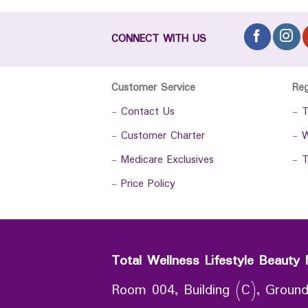
CONNECT WITH US
Customer Service
Re
-
Contact Us
-
T
-
Customer Charter
-
W
-
Medicare Exclusives
-
T
-
Price Policy
Total Wellness Lifestyle Beauty 
Room 004, Building (C), Ground