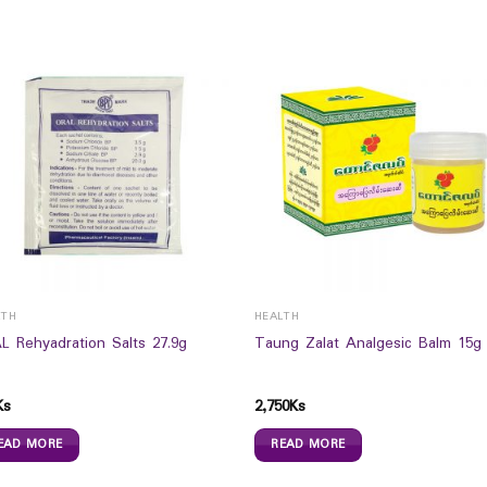
LTH
HEALTH
L Rehyadration Salts 27.9g
Taung Zalat Analgesic Balm 15g
Ks
2,750
Ks
EAD MORE
READ MORE