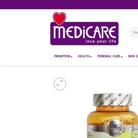
Skip
to
content
Sear
for:
PROMOTION
HEALTH
PERSONAL CARE
SKIN E