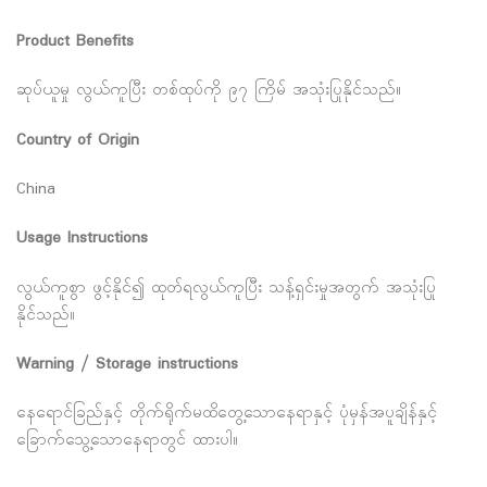
Product Benefits
ဆုပ်ယူမှု လွယ်ကူပြီး တစ်ထုပ်ကို ၉၇ ကြိမ် အသုံးပြုနိုင်သည်။
Country of Origin
China
Usage Instructions
လွယ်ကူစွာ ဖွင့်နိုင်၍ ထုတ်ရလွယ်ကူပြီး သန့်ရှင်းမှုအတွက် အသုံးပြု
နိုင်သည်။
Warning / Storage instructions
နေရောင်ခြည်နှင့် တိုက်ရိုက်မထိတွေ့သောနေရာနှင့် ပုံမှန်အပူချိန်နှင့်
ခြောက်သွေ့သောနေရာတွင် ထားပါ။