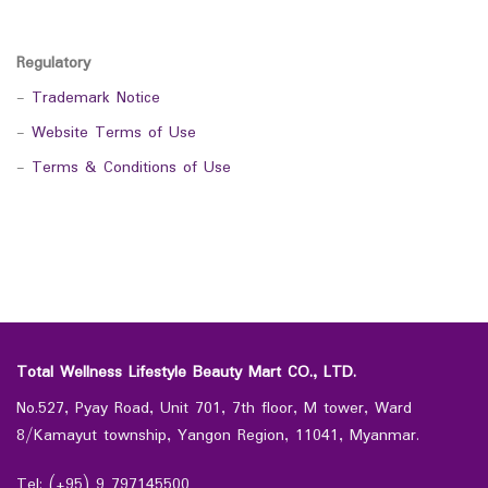
Regulatory
-
Trademark Notice
-
Website Terms of Use
-
Terms & Conditions of Use
Total Wellness Lifestyle Beauty Mart CO., LTD.
No.527, Pyay Road, Unit 701, 7th floor, M tower, Ward
8/Kamayut township, Yangon Region, 11041, Myanmar.
Tel: (+95) 9 797145500