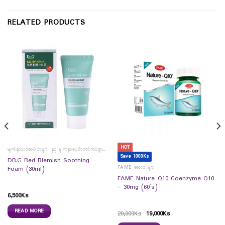
RELATED PRODUCTS
HOT
မျက်နှာသစ်ဆပ်ပြာများ နှင့် မျက်နှာပေါင်းတင်ကပ်ခွာများ
Save 1000Ks
DR.G Red Blemish Soothing
FAME ဆေးဝါးများ
Foam (30ml)
FAME Nature-Q10 Coenzyme Q10
– 30mg (60`s)
6,500
Ks
READ MORE
20,000
Ks
19,000
Ks