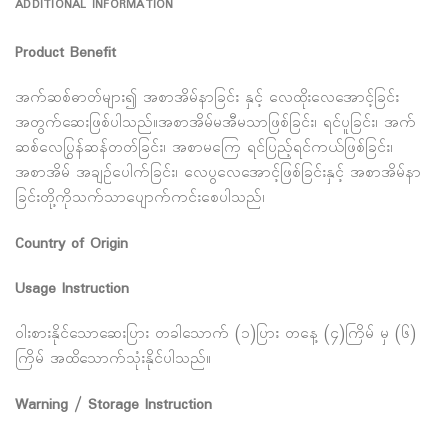
ADDITIONAL INFORMATION
Product Benefit
အက်ဆစ်ဓာတ်များ၍ အစာအိမ်နာခြင်း နှင့် လေထိုးလေအောင့်ခြင်း
အတွက်ဆေးဖြစ်ပါသည်။အစာအိမ်မအီမသာဖြစ်ခြင်း၊ ရင်ပူခြင်း၊ အက်
ဆစ်လေပြွန်ဆန်တတ်ခြင်း၊ အစာမကြေ ရင်ပြည့်ရင်ကယ်ဖြစ်ခြင်း၊
အစာအိမ် အချဥ်ပေါက်ခြင်း၊ လေပွလေအောင့်ဖြစ်ခြင်းနှင့် အစာအိမ်နာ
ခြင်းတို့ကိုသက်သာပျောက်ကင်းစေပါသည်၊
Country of Origin
Usage Instruction
၀ါးစားနိုင်သောဆေးပြား တခါသောက် (၁)ပြား တနေ့ (၄)ကြိမ် မှ (၆)
ကြိမ် အထိသောက်သုံးနိုင်ပါသည်။
Warning / Storage Instruction