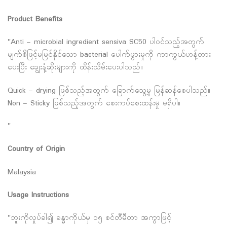
Product Benefits
"Anti – microbial ingredient sensiva SC50 ပါဝင်သည့်အတွက်
မျက်စိဖြင့်မမြင်နိုင်သော bacterial ပေါက်ဖွားမှုကို ကာကွယ်ဟန့်တား
ပေးပြီး ချွေးနံ့ဆိုးများကို ထိန်းသိမ်းပေးပါသည်။
Quick – drying ဖြစ်သည့်အတွက် ခြောက်သွေ့မှု မြန်ဆန်စေပါသည်။
Non – Sticky ဖြစ်သည့်အတွက် စေးကပ်စေးထန်းမှု မရှိပါ။
"
Country of Origin
Malaysia
Usage Instructions
"ဘူးကိုလှုပ်ခါ၍ ခန္ဓာကိုယ်မှ ၁၅ စင်တီမီတာ အကွာဖြင့်