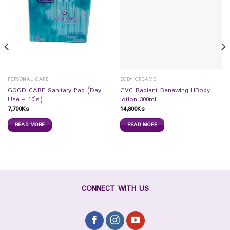
PERSONAL CARE
BODY CREAMS
GOOD CARE Sanitary Pad (Day
GVC Radiant Renewing HBody
Use – 10`s)
lotion 300ml
7,700
Ks
14,800
Ks
READ MORE
READ MORE
CONNECT WITH US