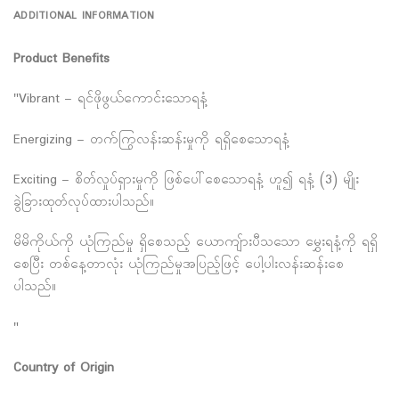
ADDITIONAL INFORMATION
Product Benefits
"Vibrant – ရင်ဖိုဖွယ်ကောင်းသောရနံ့
Energizing – တက်ကြွလန်းဆန်းမှုကို ရရှိစေသောရနံ့
Exciting – စိတ်လှုပ်ရှားမှုကို ဖြစ်ပေါ်စေသောရနံ့ ဟူ၍ ရနံ့ (3) မျိုး
ခွဲခြားထုတ်လုပ်ထားပါသည်။
မိမိကိုယ်ကို ယုံကြည်မှု ရှိစေသည့် ယောကျ်ားပီသသော မွှေးရနံ့ကို ရရှိ
စေပြီး တစ်နေ့တာလုံး ယုံကြည်မှုအပြည့်ဖြင့် ပေါ့ပါးလန်းဆန်းစေ
ပါသည်။
"
Country of Origin