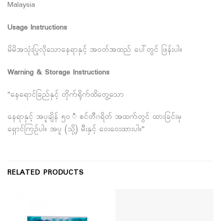
Malaysia
Usage Instructions
မိမိအသုံးပြုလိုသောနေရာနှင့် အဝတ်အထည် ပေါ်တွင် ဖြန်းပါ။
Warning & Storage Instructions
"နေရောင်ခြည်နှင့် တိုက်ရိုက်ထိတွေ့သော
နေရာနှင့် အပူချိန် ၅၀ ံ စင်တီဂရိတ် အထက်တွင် ထားခြင်းမှ
ရှောင်ကြဉ်ပါ။ အပူ (သို့) မီးနှင့် ဝေးဝေးထားပါ။"
RELATED PRODUCTS