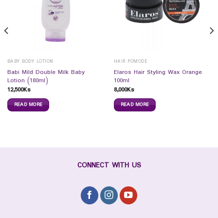
BABY BODY LOTION
HAIR POMODE
Babi Mild Double Milk Baby
Elaros Hair Styling Wax Orange
Lotion (180ml)
100ml
12,500
Ks
8,000
Ks
READ MORE
READ MORE
CONNECT WITH US