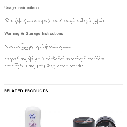
Usage Instructions
မိမိအသုံးပြုလိုသောနေရာနှင့် အဝတ်အထည် ပေါ်တွင် ဖြန်းပါ။
Warning & Storage Instructions
"နေရောင်ခြည်နှင့် တိုက်ရိုက်ထိတွေ့သော
နေရာနှင့် အပူချိန် ၅၀ ံ စင်တီဂရိတ် အထက်တွင် ထားခြင်းမှ
ရှောင်ကြဉ်ပါ။ အပူ (သို့) မီးနှင့် ဝေးဝေးထားပါ။"
RELATED PRODUCTS