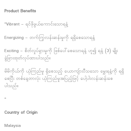
Product Benefits
"Vibrant – ရင်ဖိုဖွယ်ကောင်းသောရနံ့
Energizing – တက်ကြွလန်းဆန်းမှုကို ရရှိစေသောရနံ့
Exciting – စိတ်လှုပ်ရှားမှုကို ဖြစ်ပေါ်စေသောရနံ့ ဟူ၍ ရနံ့ (3) မျိုး
ခွဲခြားထုတ်လုပ်ထားပါသည်။
မိမိကိုယ်ကို ယုံကြည်မှု ရှိစေသည့် ယောကျ်ားပီသသော မွှေးရနံ့ကို ရရှိ
စေပြီး တစ်နေ့တာလုံး ယုံကြည်မှုအပြည့်ဖြင့် ပေါ့ပါးလန်းဆန်းစေ
ပါသည်။
"
Country of Origin
Malaysia