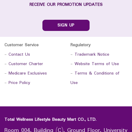
RECEIVE OUR PROMOTION UPDATES
SIGN UP
Customer Service
Regulatory
-
Contact Us
-
Trademark Notice
-
Customer Charter
-
Website Terms of Use
-
Medicare Exclusives
-
Terms & Conditions of
-
Price Policy
Use
Total Wellness Lifestyle Beauty Mart CO., LTD.
Room 004, Building (C), Ground Floor, University