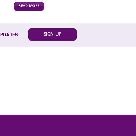
READ MORE
SIGN UP
UPDATES