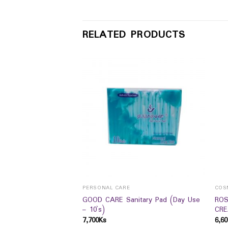
RELATED PRODUCTS
PERSONAL CARE
COS
e Pro Mild Delicate
GOOD CARE Sanitary Pad (Day Use
ROS
– 10`s)
CRE
7,700
Ks
6,60