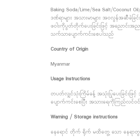
Baking Soda/Lime/Sea Salt/Coconut Oil/S
ဒဏ်ရာများ အသားမာများ အဝလွန်အဆီခဲခြင်းမျ
ဖဝါးကိုပွတ်တိုက်ပေးခြင်းဖြင့် အညောင်းအညာ
သက်သာပျောက်ကင်းစေပါသည်
Country of Origin
Myanmar
Usage Instructions
တပတ်လျှင်သုံးကြိမ်ခန့် အသုံးပြုပေးခြင်းဖ
ပျောက်ကင်းစေပြီး အသားရေကိုကြည်လင်ဝ
Warning / Storage instructions
နေရောင် တိုက် ရိုက် မထိတွေ့ သော နေရာတွ