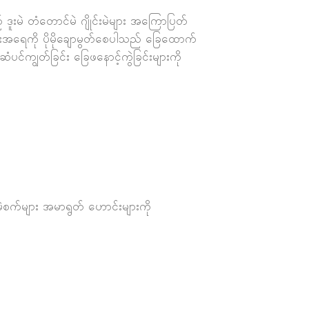
ူးမဲ တံတောင်မဲ ဂျိုင်းမဲများ အကြောပြတ်
သားအရေကို ပိုမိုချောမွတ်စေပါသည် ခြေထောက်
င်ကျွတ်ခြင်း ခြေဖနောင့်ကွဲခြင်းများကို
အမဲစက်များ အမာရွတ် ဟောင်းများကို