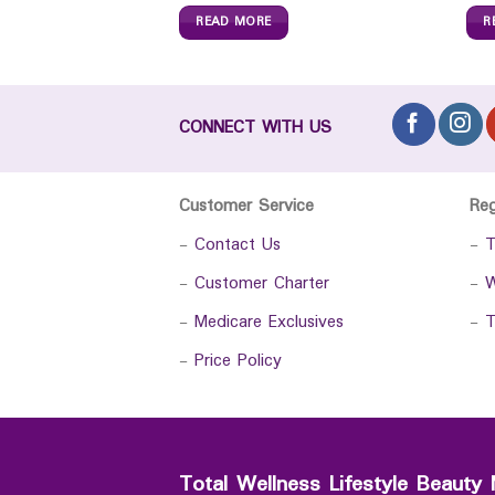
READ MORE
R
CONNECT WITH US
Customer Service
Re
-
Contact Us
-
T
-
Customer Charter
-
W
-
Medicare Exclusives
-
T
-
Price Policy
Total Wellness Lifestyle Beauty 