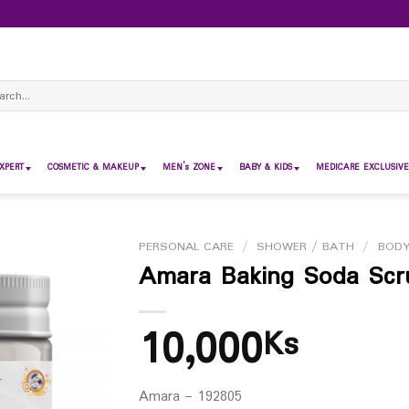
ch
XPERT
COSMETIC & MAKEUP
MEN’s ZONE
BABY & KIDS
MEDICARE EXCLUSIVE
PERSONAL CARE
/
SHOWER / BATH
/
BODY
Amara Baking Soda Scr
10,000
Ks
Amara – 192805