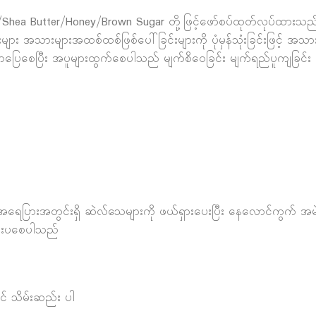
hea Butter/Honey/Brown Sugar တို့ဖြင့်ဖော်စပ်ထုတ်လုပ်ထားသည် ဒ
ား အသားများအထစ်ထစ်ဖြစ်ပေါ်ခြင်းများကို ပုံမှန်သုံးခြင်းဖြင့် အ
ပြေစေပြီး အပူများထွက်စေပါသည် မျက်စိဝေခြင်း မျက်ရည်ပူကျခြင်း ဆံပ
ြင့် အရေပြားအတွင်းရှိ ဆဲလ်သေများကို ဖယ်ရှားပေးပြီး နေလောင်ကွက် 
င်းပစေပါသည်
င် သိမ်းဆည်း ပါ