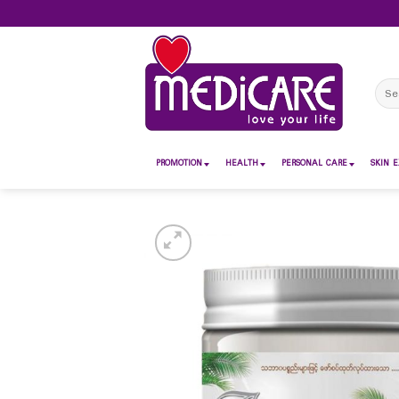
Skip
to
content
Sear
for:
PROMOTION
HEALTH
PERSONAL CARE
SKIN E