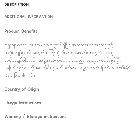
DESCRIPTION
ADDITIONAL INFORMATION
Product Benefits
ရွေးချယ်စရာ အနံ့ပေါင်းများစွာပါရှိပြီး အသားအရေအားလုံးနှင့်
သင့်လျော်သည့်အတွက်ကြောင့် မိသားစုအားလုံးအတွက် အထူး
သင့်လျော်ပါတယ်။ အနံ့အသက်လေးကလည်း အထူးကောင်းမွန်ပြီး
အပြင်ထွက်သည့်အခါတိုင်း စွဲမက်ဖွယ်ရာ အနံ့အသက်မျိုးကို ပေးစွမ်းနိုင်
မှာပဲ ဖြစ်ပါတယ်။
Country of Origin
Usage Instructions
Warning / Storage instructions