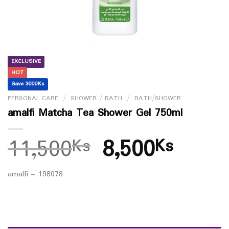
EXCLUSIVE
HOT
Save 3000Ks
PERSONAL CARE
/
SHOWER / BATH
/
BATH/SHOWER
amalfi Matcha Tea Shower Gel 750ml
11,500
8,500
Ks
Ks
amalfi – 198078