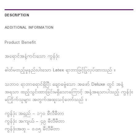
DESCRIPTION
ADDITIONAL INFORMATION
Product Benefit
အရောင်အနံ့ကင်းသော ကွန်ဒုံး
ဓါတ်မတည့်မှုနည်းပါးသော Latex ရာဘာဖြင့်ပြုလုပ်ထားသည် ။
သဘာ၀ ရာဘာရောင်ရှိပြီး ချောမွေံသော အဖော် Deluxe တွင် အနံ့
အရသာ ထည့်သွင်းထားခြင်းမရှိသောကြောင့် အနံ့အရသာပါသည့် ကွန်ဒုံး
မကြိုက်သူများ အတွက်အထူးသင့်တော်သည် ။
ကွန်ဒုံး အရှည် – ၁၇၀ မီလီမီတာ
ကွန်ဒုံး အကျယ် – ၄၉ မီလီမီတာ
ကွန်ဒုံးအထူ – ဝ.၀၅ မီလီမီတာ