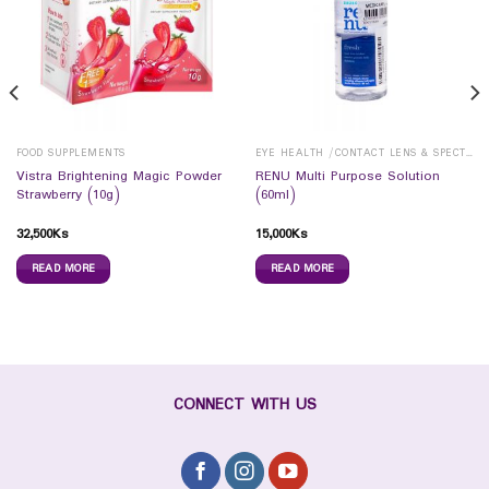
FOOD SUPPLEMENTS
EYE HEALTH /CONTACT LENS & SPECTICALS
Vistra Brightening Magic Powder
RENU Multi Purpose Solution
Strawberry (10g)
(60ml)
32,500
Ks
15,000
Ks
READ MORE
READ MORE
CONNECT WITH US