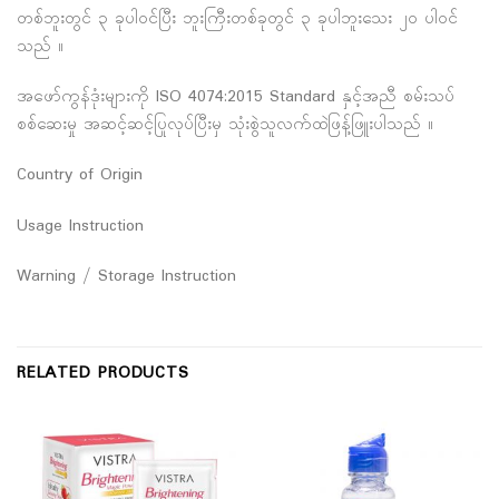
တစ်ဘူးတွင် ၃ ခုပါဝင်ပြီး ဘူးကြီးတစ်ခုတွင် ၃ ခုပါဘူးသေး ၂၀ ပါဝင်
သည် ။
အဖော်ကွန်ဒုံးများကို ISO 4074:2015 Standard နှင့်အညီ စမ်းသပ်
စစ်ဆေးမှု အဆင့်ဆင့်ပြုလုပ်ပြီးမှ သုံးစွဲသူလက်ထဲဖြန့်ဖြူးပါသည် ။
Country of Origin
Usage Instruction
Warning / Storage Instruction
RELATED PRODUCTS