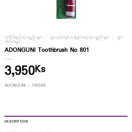
တကိုယ်ရည်သုံးပစ္စည်းများ
/
သွားနှင့်ခံတွင်းသန့်ရှင်းရေးသုံးပစ္စည်းများ
/
သွား
တိုက်တံများ
ADONGUNI Toothbrush No 801
3,950
Ks
ADONGUNI – 196588
DESCRIPTION