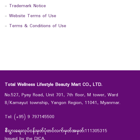
-
Trademark Notice
-
Website Terms of Use
-
Terms & Conditions of Use
Total Wellness Lifestyle Beauty Mart CO., LTD.
No.527, Pyay Road, Unit 701, 7th floor, M tower, Ward
8/Kamayut township, Yangon Region, 11041, Myanmar.
Tel: (+95) 9 797145500
စီးပွားရေးလုပ်ငန်းမှတ်ပုံတင်လက်မှတ်အမှတ်:
111305315
Issued by the DICA.