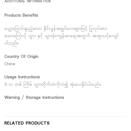
ADDITIONAL INFORMATION
Products Benefits
ပျော့ပြောင်းနူးညံ့သော နိုင်လွန်အမျှင်လေးများဖြင့် ပြုလုပ်ထား
သောကြောင့် သွား နှင့် သွားဖုံးကျန်းမာရေးအတွက် အထူးသင့်လျော်
ပါသည်။
Country Of Origin
China
Usage Instructions
3 လ တစ် ကြိမ် သွားတိုက်တံကိုလဲ၍ အုံးပေးနိုင်ပါသည်။
Warning / Storage Instructions
RELATED PRODUCTS