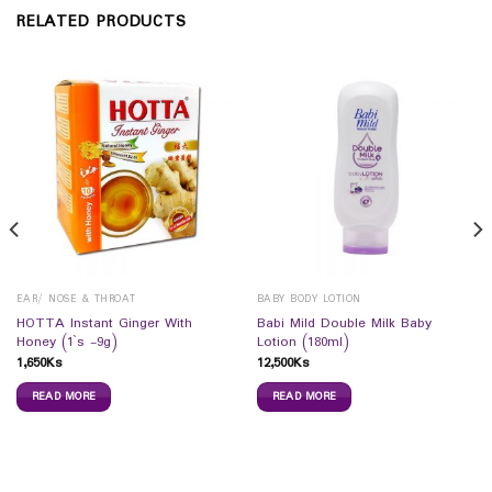
RELATED PRODUCTS
EAR/ NOSE & THROAT
BABY BODY LOTION
HOTTA Instant Ginger With
Babi Mild Double Milk Baby
Honey (1`s -9g)
Lotion (180ml)
1,650
Ks
12,500
Ks
READ MORE
READ MORE