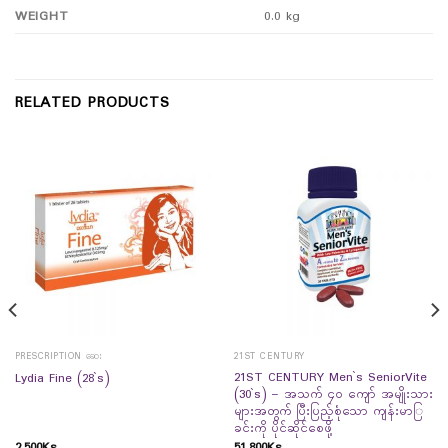
WEIGHT
0.0 kg
RELATED PRODUCTS
PRESCRIPTION ဆေး
21ST CENTURY
21ST CENTURY Men`s SeniorVite
Lydia Fine (28`s)
(30`s) – အသက် ၄၀ ကျော် အမျိုးသား
များအတွက် ပြီးပြည့်စုံသော ကျန်းမာြ
ခင်းကို ပိုင်ဆိုင်စေဖို့