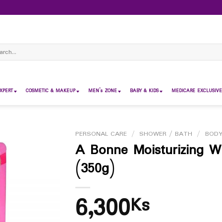
ch
XPERT
COSMETIC & MAKEUP
MEN’s ZONE
BABY & KIDS
MEDICARE EXCLUSIVE
PERSONAL CARE
/
SHOWER / BATH
/
BODY
A Bonne Moisturizing Wh
(350g)
6,300
Ks