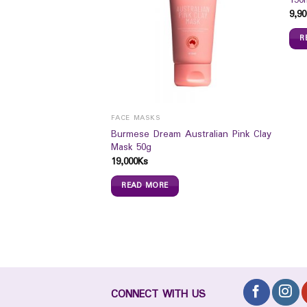
150
9,90
R
FACE MASKS
newHandBody lotion
Burmese Dream Australian Pink Clay
Mask 50g
19,000
Ks
READ MORE
CONNECT WITH US