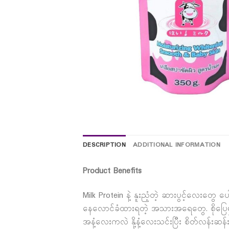
DESCRIPTION
ADDITIONAL INFORMATION
Product Benefits
Milk Protein နဲ့ နူးညံ့တဲ့ ဆားပွင့်လေး
နေလောင်ခံထားရတဲ့ အသားအရေတွေ. စိုပြေမ
အနံ့လေးကလဲ နို့နံ့လေးသင်းပြီး စိတ်လန်းဆ