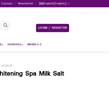
Contact
Newsletter
English
(
English
)
LOGIN / REGISTER
S
HOUSEHOLD
BRANDS A-Z
 SCRUB
itening Spa Milk Salt