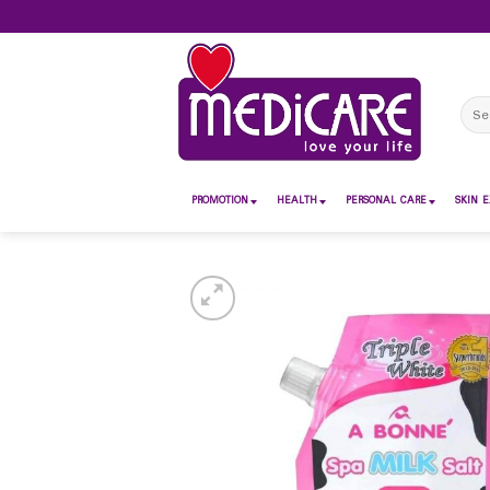
Skip
to
content
Sear
for:
PROMOTION
HEALTH
PERSONAL CARE
SKIN E