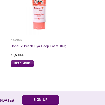
BRANDS
Honei V Peach Hya Deep Foam 100g
13,500
Ks
READ MORE
SIGN UP
UPDATES