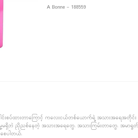
A Bonne – 188559
တွေ ပေါင်းစပ်ထားတာကြောင့် ကလေးငယ်တစ်ယောက်ရဲ့ အသားအရေအတိုင်း 
ှု့မရှိဘဲ ညိုညစ်နေတဲ့ အသားအရေတွေ. အသားကြမ်းတာတွေ. အမာရွတ်
န်းစေပါတယ်.