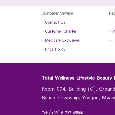
Customer Service
Re
-
Contact Us
-
T
-
Customer Charter
-
W
-
Medicare Exclusives
-
T
-
Price Policy
Total Wellness Lifestyle Beauty 
Room 004, Building (C), Ground
Bahan Township, Yangon, Mya
Tel: (+95) 9 797145500