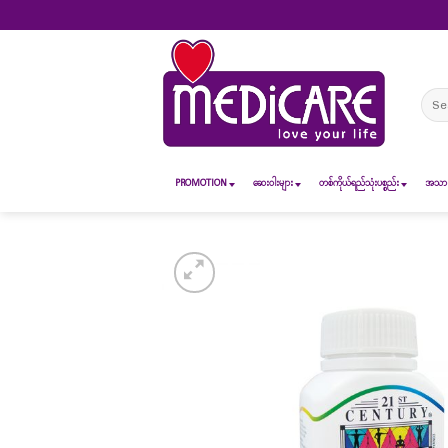
Skip
to
content
Sear
for:
PROMOTION
ဆေး၀ါးများ
တစ်ကိုယ်ရည်သုံးပစ္စည်း
အသားအ