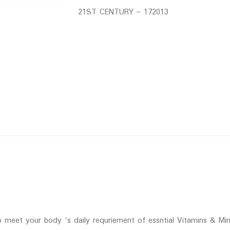
21ST CENTURY – 172013
 meet your body 's daily requriement of essntial Vitamins & Min