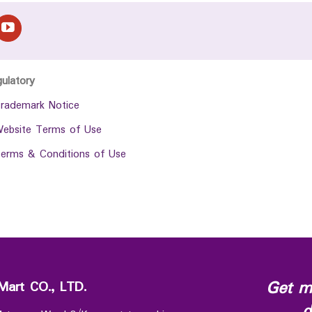
gulatory
rademark Notice
ebsite Terms of Use
erms & Conditions of Use
Get m
Mart CO., LTD.