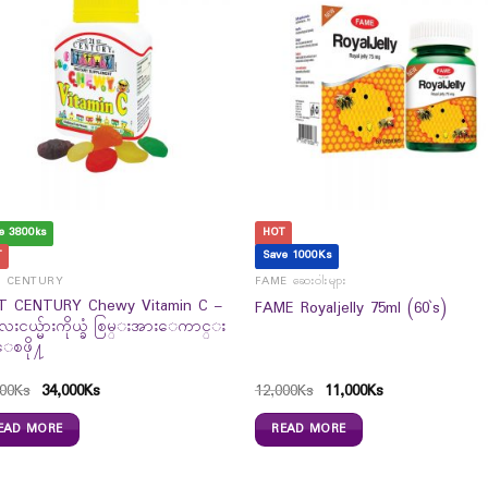
e 3800ks
HOT
T
Save 1000Ks
T CENTURY
FAME ဆေးဝါးများ
T CENTURY Chewy Vitamin C –
FAME Royaljelly 75ml (60`s)
းငယ္မ်ားကိုယ္ခံ စြမ္းအားေကာင္း
္ေစဖို႔
00
Ks
34,000
Ks
12,000
Ks
11,000
Ks
EAD MORE
READ MORE