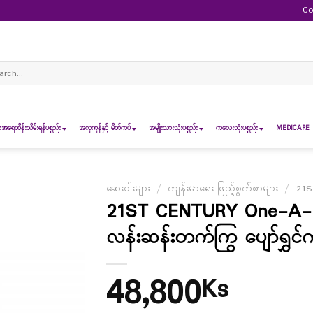
Co
ch
ရေထိန်းသိမ်းရန်ပစ္စည်း
အလှကုန်နှင့် မိတ်ကပ်
အမျိုးသားသုံးပစ္စည်း
ကလေးသုံးပစ္စည်း
MEDICARE 
ဆေးဝါးများ
/
ကျန်းမာရေး ဖြည့်စွက်စာများ
/
21S
21ST CENTURY One-A-Day
လန်းဆန်းတက်ကြွ ပျော်ရွှင်ကျ
48,800
Ks