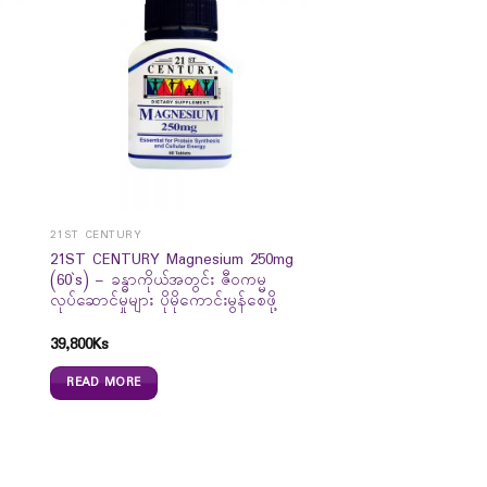
21ST CENTURY
21ST CENTURY Magnesium 250mg
(60`s) – ခန္ဓာကိုယ်အတွင်း ဇီဝကမ္မ
လုပ်ဆောင်မှုများ ပိုမိုကောင်းမွန်စေဖို့
39,800
Ks
READ MORE