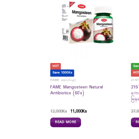
HOT
Sav
Save 1000Ks
HO
TYLCYSTEINE
OUR 20
FAME ဆေးဝါးများ
21S
FAME Mangosteen Natural
21S
Antibiotics (60`s)
ကေလ
မြန
12,000
Ks
11,000
Ks
37,8
READ MORE
R