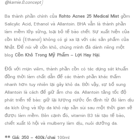
@kamie.0.concept)
Ba thành phần chính của
Rohto Acnes 25 Medical Mist
gồm
Salicylic Acid, Ethanol và Allantoin. BHA vẫn là thành phần
làm mềm lớp sừng, loại bỏ tế bào chết. Sự xuất hiện của
cồn khô (Ethanol) không có gì xa lạ với các sản phẩm của
Nhật. Để nói về cồn khô, chúng mình đã dành riêng một
blog
Cồn Khô Trong Mỹ Phẩm – Lợi Hay Hại
.
Đối với mụn viêm, thành phần cồn có tác dụng sát khuẩn
đồng thời làm chất dẫn để các thành phần khác thấm
nhanh hơn tuy nhiên lại gây khô da. Bởi vậy, sự bổ sung
Allantoin là cách để giữ ẩm cho da. Allantoin tăng tốc độ
phát triển tế bào; giữ lại lượng nước ổn định từ đó làm dịu
da kích ứng và lớp da khô ráp sần sùi sau một thời gian sẽ
được làm mềm. Bên cạnh đó, vitamin B3 tái tạo tế bào,
chiết xuất lô hội và mulberry làm dịu, nuôi dưỡng da.
** Giá:
350 – 400k/chai
100ml