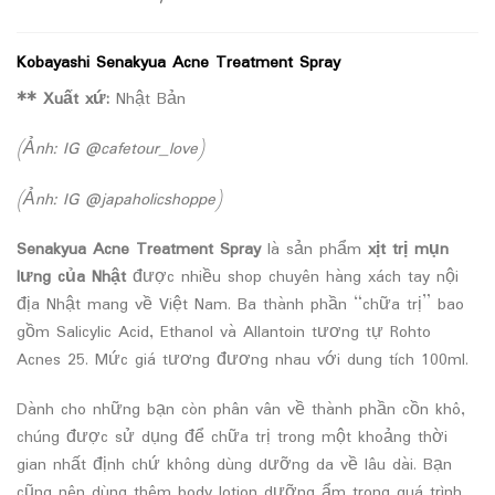
Kobayashi Senakyua Acne Treatment Spray
** Xuất xứ:
Nhật Bản
(Ảnh: IG @cafetour_love)
(Ảnh: IG @japaholicshoppe)
Senakyua Acne Treatment Spray
là sản phẩm
xịt trị mụn
lưng của Nhật
được nhiều shop chuyên hàng xách tay nội
địa Nhật mang về Việt Nam. Ba thành phần “chữa trị” bao
gồm Salicylic Acid, Ethanol và Allantoin tương tự Rohto
Acnes 25. Mức giá tương đương nhau với dung tích 100ml.
Dành cho những bạn còn phân vân về thành phần cồn khô,
chúng được sử dụng để chữa trị trong một khoảng thời
gian nhất định chứ không dùng dưỡng da về lâu dài. Bạn
cũng nên dùng thêm body lotion dưỡng ẩm trong quá trình