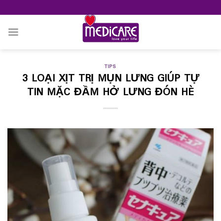
Skip
to
content
TIPS
3 LOẠI XỊT TRỊ MỤN LƯNG GIÚP TỰ
TIN MẶC ĐẦM HỞ LƯNG ĐÓN HÈ