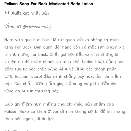
Pelican Soap For Back Medicated Body Lotion
** Xuất xứ:
Nhật Bản
(Ảnh: IG @vivicosmetic)
Năm vừa qua hẳn bạn đã rất quen với xà phòng trị mụn
lưng For Back. Bên cạnh đó, hãng còn có một sản phẩm xịt
trị mụn lưng for back. Chất gel hơi đặc và dính nhưng khi
xịt lên da thì thấm nhanh và mau khô. Lotion hoạt động bao
gồm tẩy tế bào chết bằng AHA và BHA; các thành phần
Q10, lecithin, sterol đậu nành chống oxy hoá, làm da mềm
mịn. Các chất dưỡng ẩm giúp bổ sung và giữ nước cho
vùng da bị tổn thương này.
Giúp ghi điểm hơn những chai xịt khác, sản phẩm của
Pelican Soap có khoá ở vòi xịt nên không sợ bị đổ khi mang
theo bên ngoài, đi du lịch.