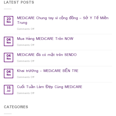
LATEST POSTS
MEDiCARE Chung tay vì cộng đồng – Sở Y Tế Miền
23
Nov
Trung
Comments Off
on
MEDiCARE
Chung
Mua Hàng MEDiCARE Trên NOW
04
tay
Nov
Comments Off
on
vì
Mua
cộng
Hàng
MEDiCARE đã có mặt trên SENDO
04
đồng
MEDiCARE
Nov
–
Comments Off
on
Trên
Sở
MEDiCARE
NOW
Y
đã
Khai trương – MEDiCARE BẾN TRE
04
Tế
có
Nov
Comments Off
on
Miền
mặt
Khai
Trung
trên
trương
Cuối Tuần Làm Đẹp Cùng MEDiCARE
15
SENDO
–
Jul
Comments Off
on
MEDiCARE
Cuối
BẾN
Tuần
TRE
Làm
CATEGORIES
Đẹp
Cùng