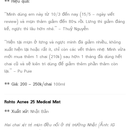
** Hiệu quả:
“Mình dùng em này từ 10/3 đến nay (15/5 – ngày viết
review) và mụn thâm giảm đến 80% rồi. Lưng thì giảm đáng
kể, ngực thì lâu hơn nhé.” – Thuỷ Nguyễn
“Hiện tại mụn ở lưng và ngực mình đã giảm nhiều, không
xuất hiện lại hoặc rất ít, chỉ còn các vết thâm nhẹ. Mình vừa
mới mua thêm 1 chai (210k) sau hơn 1 tháng đã dùng hết
chai cũ và sẽ kiên trì dùng để giảm thêm phần thâm còn
lại.” – Pu Puie
** Giá:
200 – 250k/chai
100ml
Rohto Acnes 25 Medical Mist
** Xuất xứ:
Nhật Bản
Hai chai xịt trị mụn đều nổi ở thị trường Nhật (Ảnh: IG