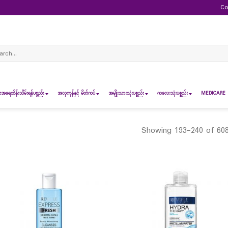
Co
ch
ရေထိန်းသိမ်းရန်ပစ္စည်း
အလှကုန်နှင့် မိတ်ကပ်
အမျိုးသားသုံးပစ္စည်း
ကလေးသုံးပစ္စည်း
MEDICARE 
Showing 193–240 of 608