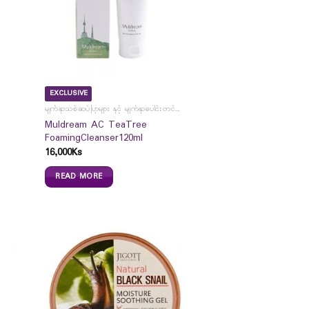
EXCLUSIVE
မျက်နှာသစ်ဆပ်ပြာများ နှင့် မျက်နှာပေါင်းတင်ကပ်ခွာများ
Muldream AC TeaTree
FoamingCleanser120ml
16,000
Ks
READ MORE