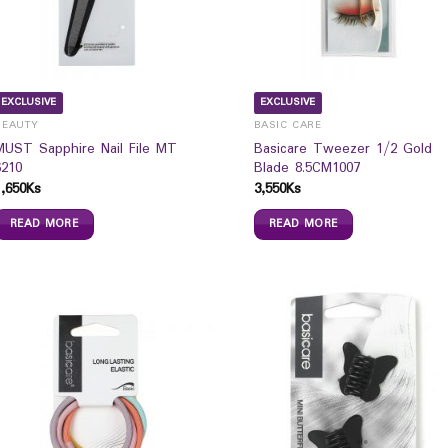
EXCLUSIVE
EXCLUSIVE
BEAUTY
BASIC CARE
MUST Sapphire Nail File MT
Basicare Tweezer 1/2 Gold
6210
Blade 8.5CM1007
1,650
Ks
3,550
Ks
READ MORE
READ MORE