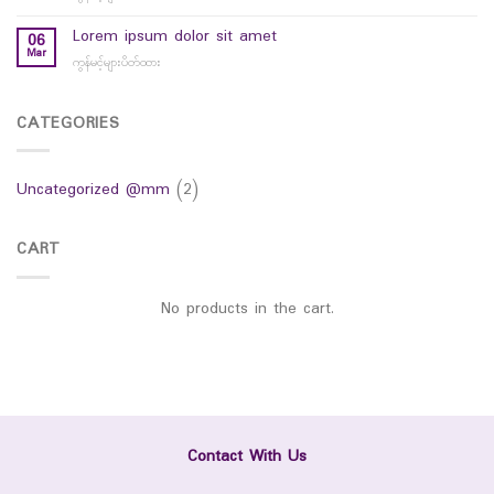
hello
world
Lorem ipsum dolor sit amet
06
Mar
ကွန်မင့်များပိတ်ထား
on
Lorem
ipsum
dolor
CATEGORIES
sit
amet
Uncategorized @mm
(2)
CART
No products in the cart.
Contact With Us