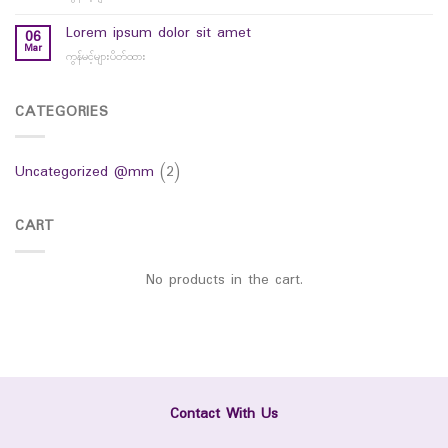
hello
world
Lorem ipsum dolor sit amet
06
Mar
ကွန်မင့်များပိတ်ထား
on
Lorem
ipsum
dolor
CATEGORIES
sit
amet
Uncategorized @mm
(2)
CART
No products in the cart.
Contact With Us