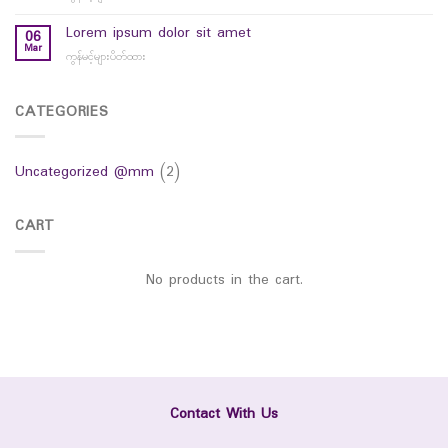
hello
world
Lorem ipsum dolor sit amet
06
Mar
ကွန်မင့်များပိတ်ထား
on
Lorem
ipsum
dolor
CATEGORIES
sit
amet
Uncategorized @mm
(2)
CART
No products in the cart.
Contact With Us