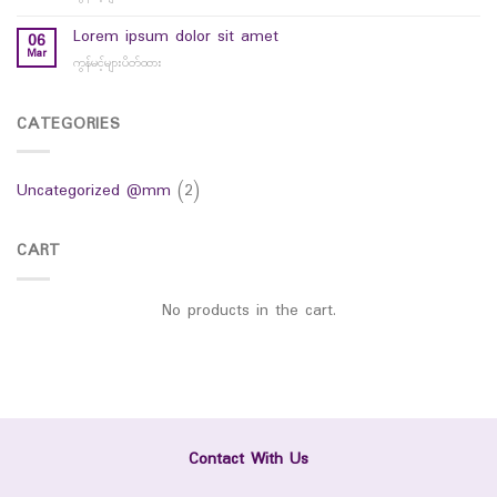
hello
world
Lorem ipsum dolor sit amet
06
Mar
ကွန်မင့်များပိတ်ထား
on
Lorem
ipsum
dolor
CATEGORIES
sit
amet
Uncategorized @mm
(2)
CART
No products in the cart.
Contact With Us