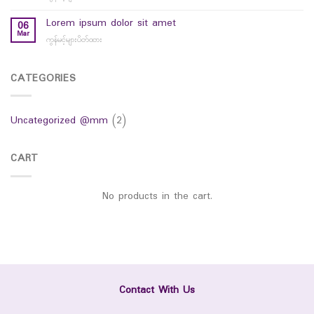
hello
world
Lorem ipsum dolor sit amet
06
Mar
ကွန်မင့်များပိတ်ထား
on
Lorem
ipsum
dolor
CATEGORIES
sit
amet
Uncategorized @mm
(2)
CART
No products in the cart.
Contact With Us