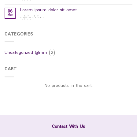
hello
world
Lorem ipsum dolor sit amet
06
Mar
ကွန်မင့်များပိတ်ထား
on
Lorem
ipsum
dolor
CATEGORIES
sit
amet
Uncategorized @mm
(2)
CART
No products in the cart.
Contact With Us