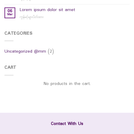
hello
world
Lorem ipsum dolor sit amet
06
Mar
ကွန်မင့်များပိတ်ထား
on
Lorem
ipsum
dolor
CATEGORIES
sit
amet
Uncategorized @mm
(2)
CART
No products in the cart.
Contact With Us