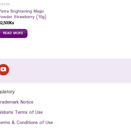
VISTRA
Vistra Brightening Magic
Powder Strawberry (10g)
32,500
Ks
READ MORE
gulatory
rademark Notice
ebsite Terms of Use
erms & Conditions of Use