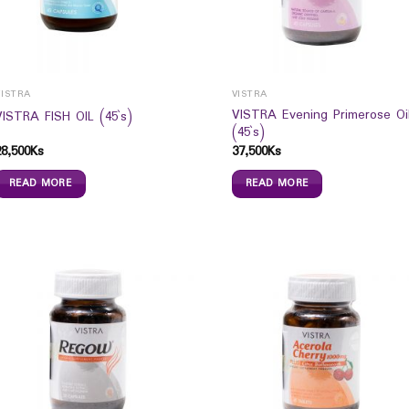
VISTRA
VISTRA
VISTRA Evening Primerose Oi
VISTRA FISH OIL (45`s)
(45`s)
28,500
Ks
37,500
Ks
READ MORE
READ MORE