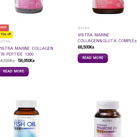
HOT
VISTRA
VISTRA MARINE
10% off
COLLAGEN&GLUTA COMPLEx
VISTRA
68,500
Ks
VISTRA MARINE COLLAGEN
TRI PEPTIDE 1300
READ MORE
64,500
Ks
58,050
Ks
READ MORE