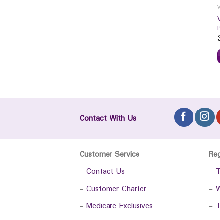
Contact With Us
Customer Service
Re
-
Contact Us
-
T
-
Customer Charter
-
W
-
Medicare Exclusives
-
T