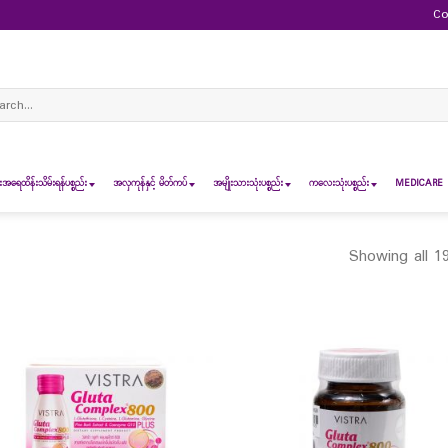
Co
ch
ရေထိန်းသိမ်းရန်ပစ္စည်း
အလှကုန်နှင့် မိတ်ကပ်
အမျိုးသားသုံးပစ္စည်း
ကလေးသုံးပစ္စည်း
MEDICARE 
Showing all 19