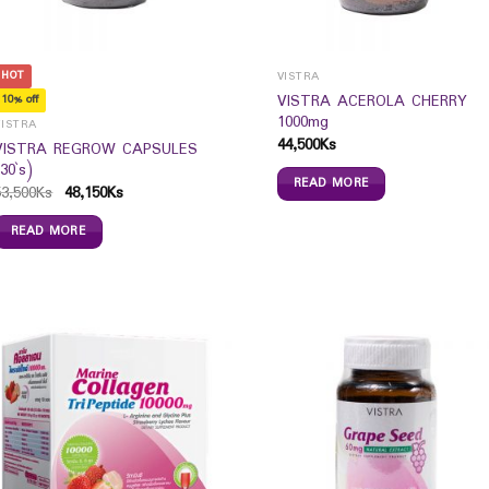
HOT
VISTRA
VISTRA ACEROLA CHERRY
10% off
1000mg
VISTRA
44,500
Ks
VISTRA REGROW CAPSULES
(30`s)
READ MORE
53,500
Ks
48,150
Ks
READ MORE