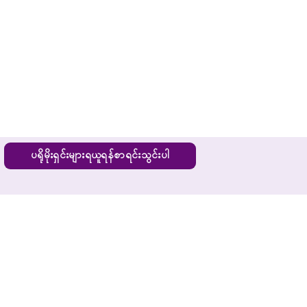
ပရိုမိုးရှင်းများရယူရန်စာရင်းသွင်းပါ