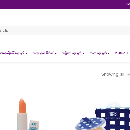
Co
ch
ရေထိန်းသိမ်းရန်ပစ္စည်း
အလှကုန်နှင့် မိတ်ကပ်
အမျိုးသားသုံးပစ္စည်း
ကလေးသုံးပစ္စည်း
MEDICARE 
Showing all 14