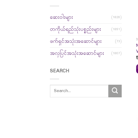
ဆေးဝါးများ
(1826)
တကိုယ်ရည်သုံးပစ္စည်းများ
(1891)
န
ဖက်ရှင်အသုံးအဆောင်များ
(73)
အလှပြင်အသုံးအဆောင်များ
(1807)
SEARCH