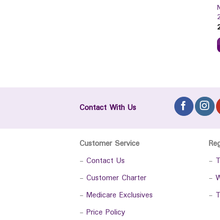
Contact With Us
Customer Service
Re
-
Contact Us
-
T
-
Customer Charter
-
W
-
Medicare Exclusives
-
T
-
Price Policy