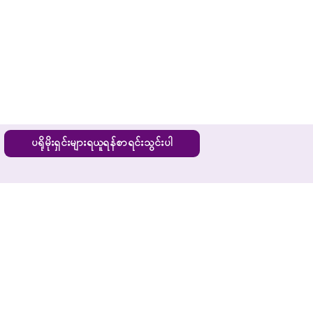
ပရိုမိုးရှင်းများရယူရန်စာရင်းသွင်းပါ