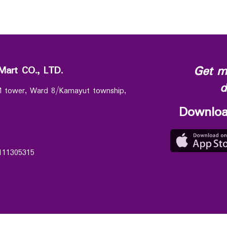
Get m
Mart CO., LTD.
d
 M tower, Ward 8/Kamayut township,
Downloa
111305315