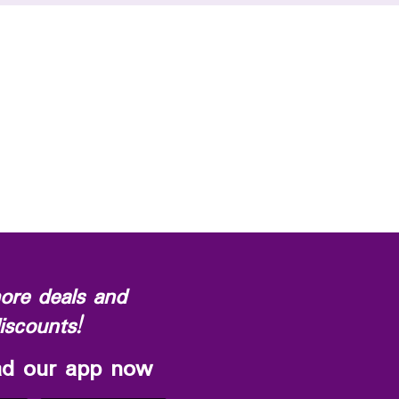
ore deals and
iscounts!
d our app now