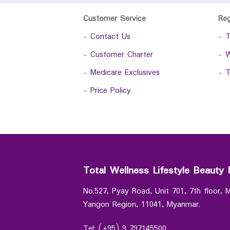
Customer Service
Re
-
Contact Us
-
T
-
Customer Charter
-
W
-
Medicare Exclusives
-
T
-
Price Policy
Total Wellness Lifestyle Beauty 
No.527, Pyay Road, Unit 701, 7th floor,
Yangon Region, 11041, Myanmar.
Tel: (+95) 9 797145500