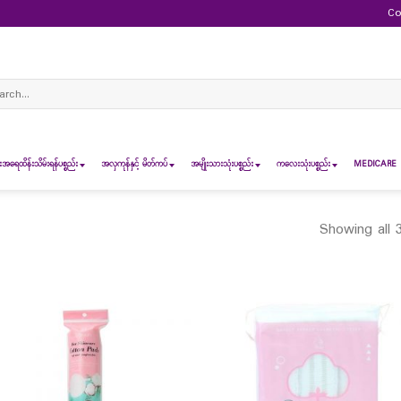
Co
ch
ရေထိန်းသိမ်းရန်ပစ္စည်း
အလှကုန်နှင့် မိတ်ကပ်
အမျိုးသားသုံးပစ္စည်း
ကလေးသုံးပစ္စည်း
MEDICARE 
Showing all 3