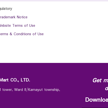
gulatory
rademark Notice
ebsite Terms of Use
erms & Conditions of Use
Get m
Mart CO., LTD.
d
 M tower, Ward 8/Kamayut township,
Downloa