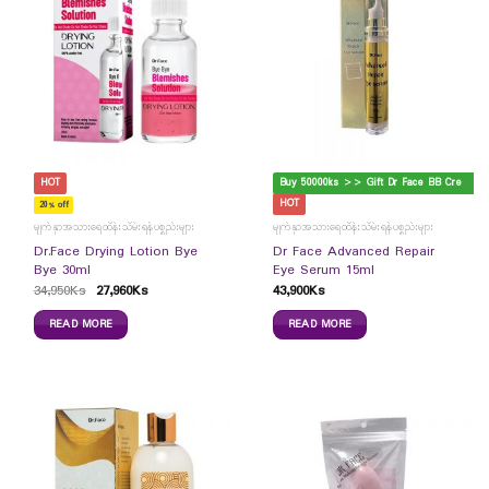
B
uy 50000ks >> Gift Dr Face BB Cream
HOT
HOT
20% off
မျက်နှာအသားရေထိန်းသိမ်းရန်ပစ္စည်းများ
မျက်နှာအသားရေထိန်းသိမ်းရန်ပစ္စည်းများ
Dr.Face Drying Lotion Bye
Dr Face Advanced Repair
Bye 30ml
Eye Serum 15ml
34,950
Ks
27,960
Ks
43,900
Ks
READ MORE
READ MORE