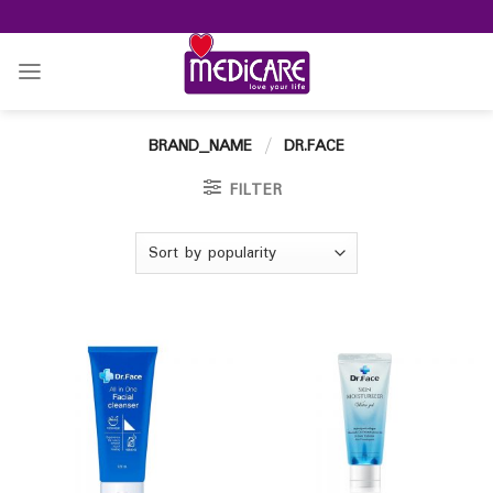
Skip
to
content
BRAND_NAME
/
DR.FACE
FILTER