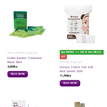
B
uy 50000ks >> Gift Dr Face BB Cream
ဆံကေသာထိန်သိမ်းသည့်ပစ္စည်းများ
HOT
Forfex Keratin Treatment
Mask 30ml
တကိုယ်ရည်သုံးပစ္စည်းများ
3,000
Ks
Dr.Face Cotton Pad Soft
And Gentle 222S
READ MORE
11,750
Ks
READ MORE