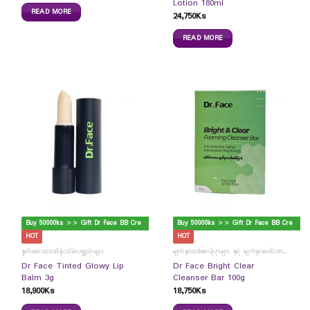
Lotion 180ml
READ MORE
24,750
Ks
READ MORE
B
uy 50000ks >> Gift Dr Face BB Cream
B
uy 50000ks >> Gift Dr Face BB Cream
HOT
HOT
နှုတ်ခမ်းသားထိန်းသိမ်းပစ္စည်းများ
မျက်နှာသစ်ဆပ်ပြာများ နှင့် မျက်နှာပေါင်းတင်ကပ်ခွာများ
Dr Face Tinted Glowy Lip
Dr Face Bright Clear
Balm 3g
Cleanser Bar 100g
18,900
Ks
18,750
Ks