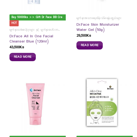
B
uy 50000ks >> Gift Dr Face BB Cream
မျက်နှာအသားရေထိန်းသိမ်းရန်ပစ္စည်းများ
HOT
Dr.Face Skin Moisturizer
Water Gel (50g)
မျက်နှာသစ်ဆပ်ပြာများ နှင့် မျက်နှာပေါင်းတင်ကပ်ခွာများ
29,500
Ks
Dr.Face All In One Facial
Cleanser Blue (120ml)
READ MORE
43,500
Ks
READ MORE