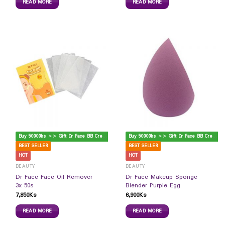
READ MORE
READ MORE
B
uy 50000ks >> Gift Dr Face BB Cream
B
uy 50000ks >> Gift Dr Face BB Cream
BEST SELLER
BEST SELLER
HOT
HOT
BEAUTY
BEAUTY
Dr Face Face Oil Remover
Dr Face Makeup Sponge
3x 50s
Blender Purple Egg
7,850
Ks
6,900
Ks
READ MORE
READ MORE