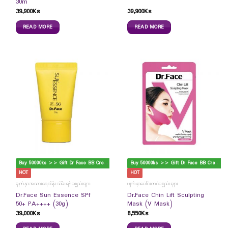
30m
39,900
Ks
39,900
Ks
READ MORE
READ MORE
B
uy 50000ks >> Gift Dr Face BB Cream
B
uy 50000ks >> Gift Dr Face BB Cream
HOT
HOT
မျက်နှာအသားရေထိန်းသိမ်းရန်ပစ္စည်းများ
မျက်နှာပေါင်းတင်ပစ္စည်းများ
Dr.Face Sun Essence SPf
Dr.Face Chin Lift Sculpting
50+ PA++++ (30g)
Mask (V Mask)
39,000
Ks
8,550
Ks