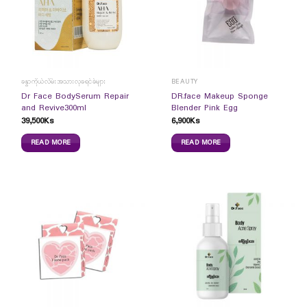
ခန္ဓာကိုယ်လိမ်းအသားလှခရင်ခ်များ
BEAUTY
Dr Face BodySerum Repair
DR.face Makeup Sponge
and Revive300ml
Blender Pink Egg
39,500
Ks
6,900
Ks
READ MORE
READ MORE