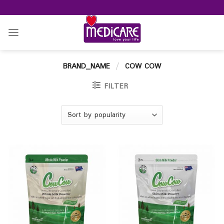
Skip
to
content
BRAND_NAME
/
COW COW
FILTER